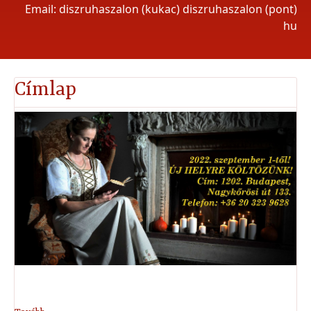
Email: diszruhaszalon (kukac) diszruhaszalon (pont)
hu
Címlap