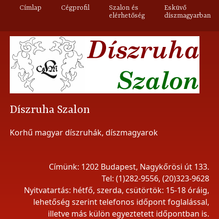
Címlap
Cégprofil
Szalon és
Esküvő
elérhetőség
díszmagyarban
Díszruha Szalon
Korhű magyar díszruhák, díszmagyarok
Címünk: 1202 Budapest, Nagykőrösi út 133.
Tel: (1)282-9556, (20)323-9628
Nyitvatartás: hétfő, szerda, csütörtök: 15-18 óráig,
lehetőség szerint telefonos időpont foglalással,
illetve más külön egyeztetett időpontban is.